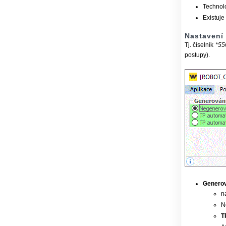
Technolo
Existuje
Nastavení
Tj. číselník
*55
postupy).
Generov
n
N
T