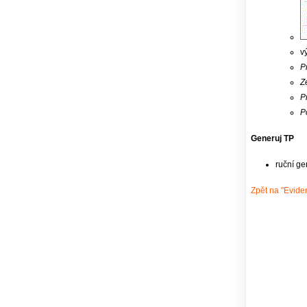
v
P
Z
P
P
Generuj TP
ruční ge
Zpět na "Evide