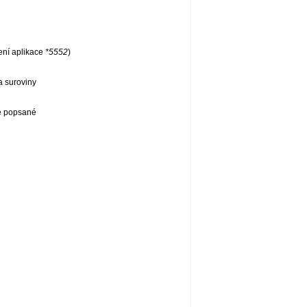
ení aplikace
*5552
)
a suroviny
še popsané