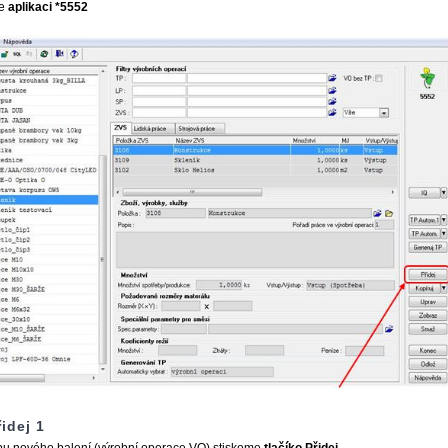
me
aplikaci *5552
idej 1