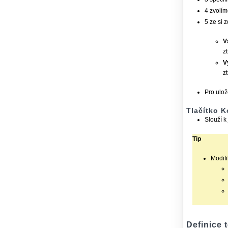
4 zvolím
5 ze si z
V
z
V
z
Pro ulo
Tlačítko K
Slouží k
Tip
Modifi
Definice 