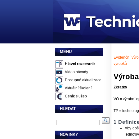
MENU
Evidenční výr
výrobků
Hlavní rozcestník
Video návody
Výroba
Dostupné aktualizace
Zkratky
Aktuální školení
Ceník služeb
VO = výrobní 
HLEDAT
TP = technolog
1 Definic
Aby došl
NOVINKY
jednotli