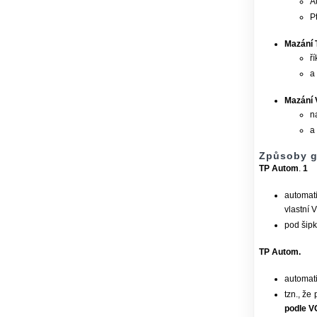
A
P
Mazání 
ří
a
Mazání 
na
a
Způsoby g
TP Autom
.
1
automat
vlastní 
pod šipk
TP Autom.
automati
tzn., že
podle V