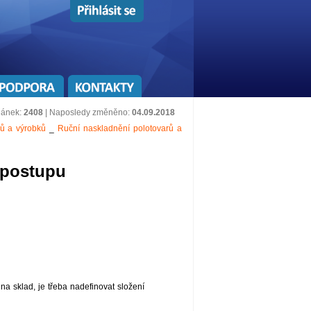
lánek:
2408
| Naposledy změněno:
04.09.2018
rů a výrobků
_
Ruční naskladnění polotovarů a
 postupu
na sklad, je třeba nadefinovat složení