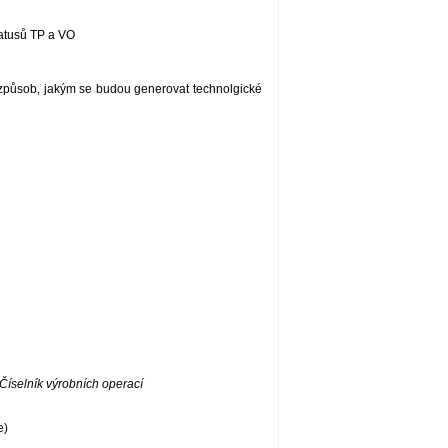
statusů TP a VO
 způsob, jakým se budou generovat technolgické
Číselník výrobních operací
e)