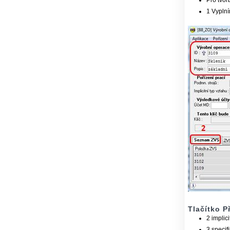
Pro tvor
1 Vyplní
Tlačítko Př
2 implic
3 specif