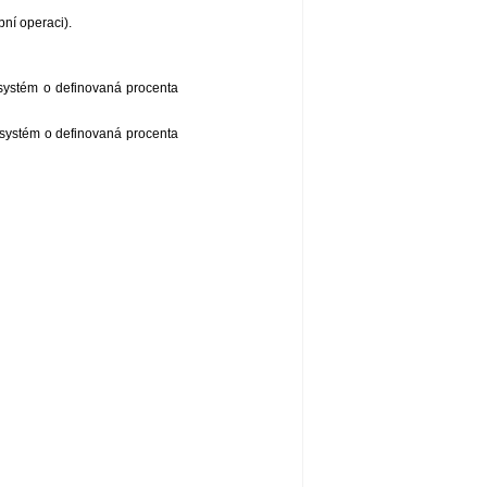
bní operaci).
 systém o definovaná procenta
m systém o definovaná procenta