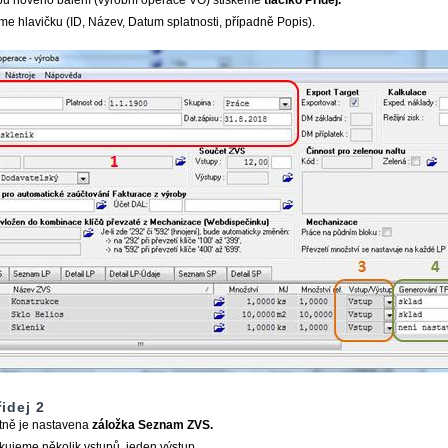
bu nového balení (výrobní operace VO) stiskeme
tlačíko Přidej.
me hlavičku (ID, Název, Datum splatnosti, případně Popis).
idej 2
itně je nastavena
záložka Seznam ZVS.
ikujeme několik vstupů, jeden výstup.