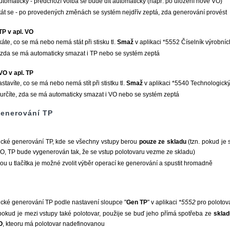
utomaticky - předchozí volba se bude dít automaticky (např. po uložení nové VO)
tát se - po provedených změnách se systém nejdřív zeptá, zda generování provést
TP v apl. VO
káte, co se má nebo nemá stát při stisku tl.
Smaž
v aplikaci *5552 Číselník výrobníc
 zda se má automaticky smazat i TP nebo se systém zeptá
VO v apl. TP
stavíte, co se má nebo nemá stít při stistku tl.
Smaž
v aplikaci *5540 Technologick
 určíte, zda se má automaticky smazat i VO nebo se systém zeptá
enerování TP
ické generování TP, kde se všechny vstupy berou
pouze ze skladu
(tzn. pokud je 
VO, TP bude vygenerován tak, že se vstup polotovaru vezme ze skladu)
ou u tlačítka je možné zvolit výběr operací ke generování a spustit hromadně
cké generování TP podle nastavení sloupce "
Gen TP
" v aplikaci
*5552
pro polotov
 pokud je mezi vstupy také polotovar, použije se buď jeho přímá spotřeba ze
sklad
O
, kteoru má polotovar nadefinovanou