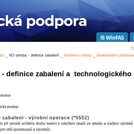
Č
oba
_ VO výroba - definice zabalení _
Evidence výroby
_
Naskladnění polotova
 - definice zabalení a technologického
operace
ický postup
e zabalení - výrobní operace (*5552)
o při výrobě určitého druhu balení k odečtení obalů ze skladu a načtení výrobků 
vých dílů (polotovarů a výrobků).