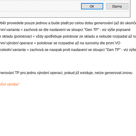
ýběr provedete pouze jednou a bude platit po celou dobu generování (až do ukonč
rvní varianta
= zachová se dle nastavení ve sloupci "Gen TP" - viz výše popsané
e skladu (polotovar)
= vždy spotřebuje polotovar ze skladu a nebude rozpadat až n
rvní výrobní operace
= polotovar se rozpadne až na suroviny dle první VO
oslední varianta
= zachová se naopak proti nastavení ve sloupci "Gen TP" - viz vý
nerování TP pro jednu výrobní operaci, pokud již existuje, nelze generovat znovu
nční výroba"