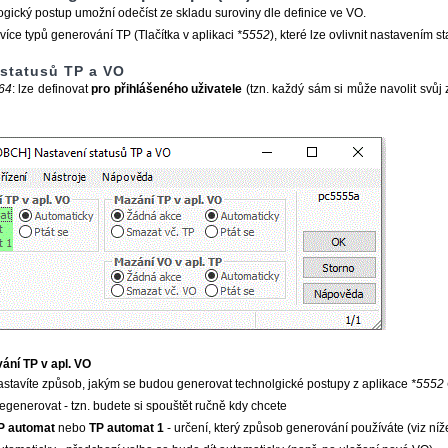
gický postup umožní odečíst ze skladu suroviny dle definice ve VO.
 více typů generování TP (Tlačítka v aplikaci
*5552
), které lze ovlivnit nastavením 
 statusů TP a VO
64
: lze definovat
pro přihlášeného uživatele
(tzn. každý sám si může navolit svůj
ání TP v apl. VO
astavíte způsob, jakým se budou generovat technolgické postupy z aplikace
*5552 
egenerovat - tzn. budete si spouštět ručně kdy chcete
P automat
nebo
TP automat 1
- určení, který způsob generování používáte (viz níž