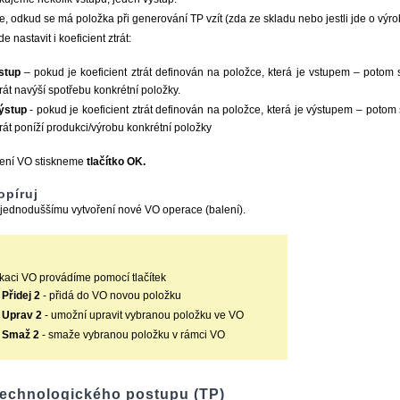
e, odkud se má položka při generování TP vzít (zda ze skladu nebo jestli jde o výro
de nastavit i koeficient ztrát:
stup
– pokud je koeficient ztrát definován na položce, která je vstupem – potom
trát navýší spotřebu konkrétní položky.
ýstup
- pokud je koeficient ztrát definován na položce, která je výstupem – poto
trát poníží produkci/výrobu konkrétní položky
žení VO stiskneme
tlačítko OK.
opíruj
 jednoduššímu vytvoření nové VO operace (balení).
kaci VO provádíme pomocí tlačítek
Přidej 2
- přidá do VO novou položku
Uprav 2
- umožní upravit vybranou položku ve VO
Smaž 2
- smaže vybranou položku v rámci VO
technologického postupu (TP)