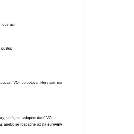
h operací
ý postup
součástí VO i polootovar, který sám má
ary, které jsou vstupem dané VO
u
, anebo se rozpadne až na
suroviny