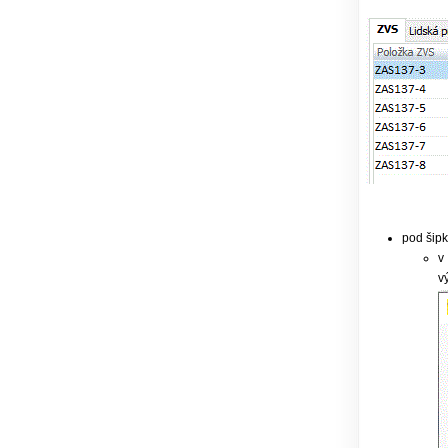
pod šipk
v
v