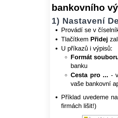
bankovního vý
1) Nastavení D
Provádí se v číseln
Tlačítkem
Přidej
zal
U příkazů i výpisů:
Formát soubor
banku
Cesta pro ...
- v
vaše bankovní ap
Příklad uvedeme na
firmách lišit!)