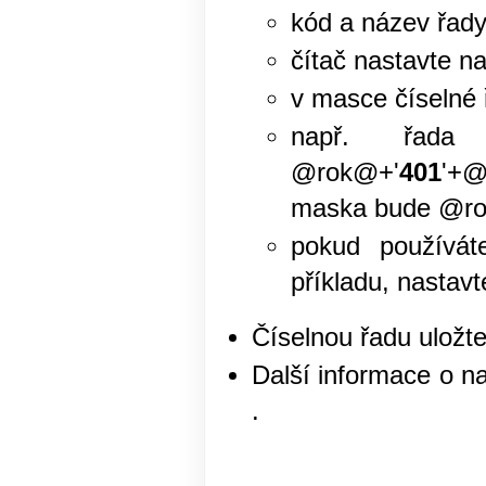
kód a název řad
čítač nastavte na
v masce číselné 
např. řad
@rok@+'
401
'+@
maska bude @r
pokud používát
příkladu, nastavt
Číselnou řadu uložt
Další informace o n
.