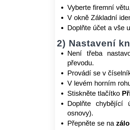
Vyberte firemní větu,
V okně Základní iden
Doplňte účet a vše u
2) Nastavení k
Není třeba nastav
převodu.
Provádí se v číseln
V levém horním rohu
Stiskněte tlačítko
Př
Doplňte chybějící
osnovy).
Přepněte se na
zál