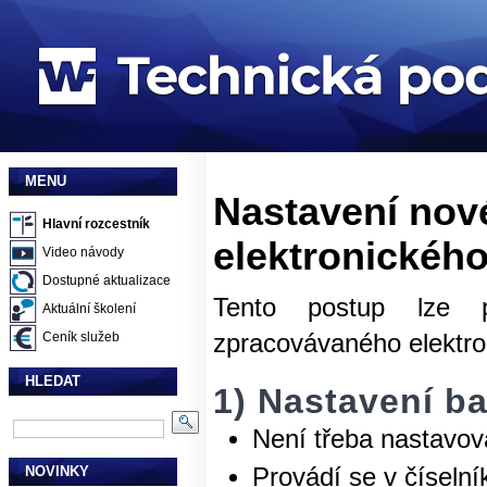
MENU
Nastavení nov
Hlavní rozcestník
elektronickéh
Video návody
Dostupné aktualizace
Tento postup lze p
Aktuální školení
zpracovávaného elektron
Ceník služeb
HLEDAT
1) Nastavení b
Není třeba nastavova
NOVINKY
Provádí se v číseln