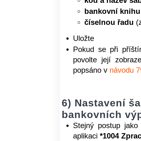
kód a název ša
bankovní knihu
číselnou řadu
(z
Uložte
Pokud se při příšt
povolte její zobraz
popsáno v
návodu 7
6) Nastavení š
bankovních vý
Stejný postup jako
aplikaci
*1004 Zpra