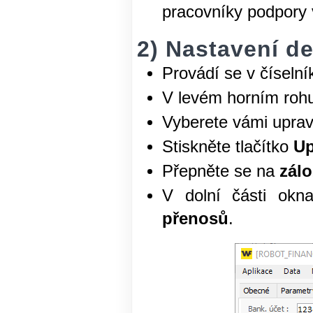
pracovníky podpory 
2) Nastavení de
Provádí se v číseln
V levém horním rohu
Vyberete vámi upra
Stiskněte tlačítko
Up
Přepněte se na
zál
V dolní části okn
přenosů
.