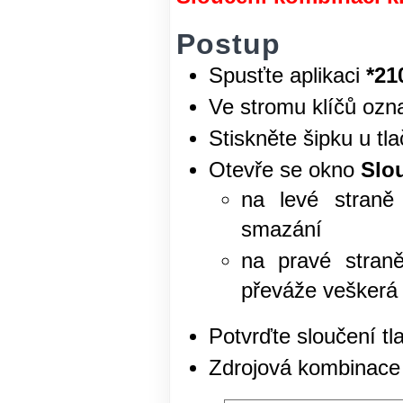
Postup
Spusťte aplikaci
*21
Ve stromu klíčů ozna
Stiskněte šipku u tl
Otevře se okno
Slo
na levé straně
smazání
na pravé straně
převáže veškerá 
Potvrďte sloučení t
Zdrojová kombinace 