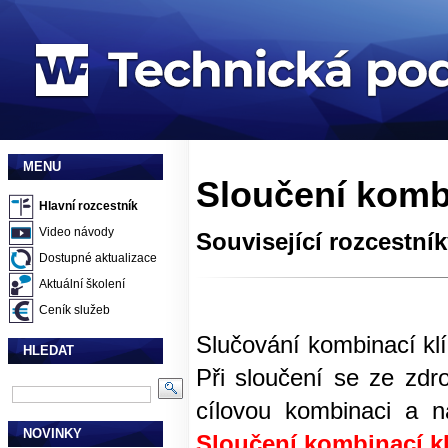
MENU
Sloučení kombi
Hlavní rozcestník
Video návody
Související rozcestní
Dostupné aktualizace
Aktuální školení
Ceník služeb
Slučování kombinací klí
HLEDAT
Při sloučení se ze zdr
cílovou kombinaci a 
NOVINKY
Sloučení kombinací kl